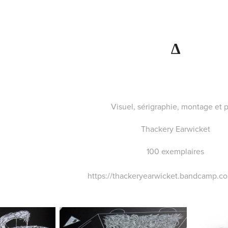
∆
Visuel, sérigraphie, montage et 
Thackery Earwicket
100 exemplaires
https://thackeryearwicket.bandcamp.c