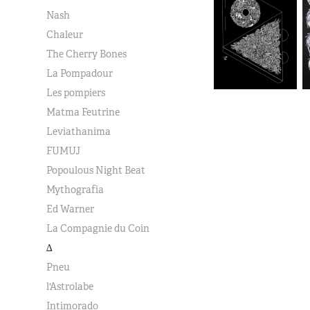
Nash
Chaleur
The Cherry Bones
La Pompadour
Les pompiers
Matma Feutrine
Leviathanima
FUMUJ
Popoulous Night Beat
Mythografia
Ed Warner
La Compagnie du Coin
∆
Pneu
l'Astrolabe
Intimorado