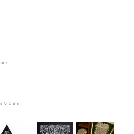
pour
om/album/-