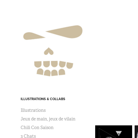
ILLUSTRATIONS & COLLABS
Illustrations
Jeux de main, jeux de vilain
Chili Con Saison
3 Chats